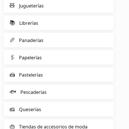
🧸
Jugueterías
📚
Librerías
🥖
Panaderías
🖇️
Papelerías
🍰
Pastelerías
🐟
Pescaderías
🧀
Queserías
👜
Tiendas de accesorios de moda