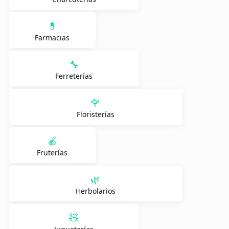
💊
Farmacias
🔧
Ferreterías
🌹
Floristerías
🍎
Fruterías
🌿
Herbolarios
🧸