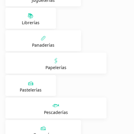
Jugueterías
📚
Librerías
🥖
Panaderías
🖇️
Papelerías
🍰
Pastelerías
🐟
Pescaderías
🧀