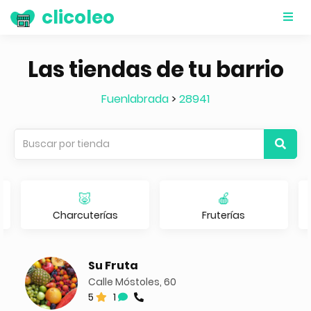
clicoleo
Las tiendas de tu barrio
Fuenlabrada
>
28941
🐷
🍎
Charcuterías
Fruterías
Su Fruta
Calle Móstoles, 60
5
1