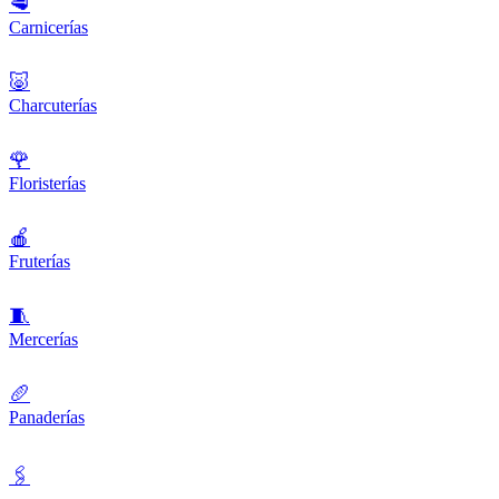
🥩
Carnicerías
🐷
Charcuterías
🌹
Floristerías
🍎
Fruterías
🧵
Mercerías
🥖
Panaderías
🖇️