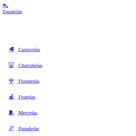
👠
Zapaterías
🥩
Carnicerías
🐷
Charcuterías
🌹
Floristerías
🍎
Fruterías
🧵
Mercerías
🥖
Panaderías