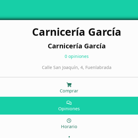
Carnicería García
Carnicería García
0 opiniones
Calle San Joaquín, 4, Fuenlabrada
Comprar
Opiniones
Horario