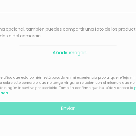
ma opcional, también puedes compartir una foto de los produc
idos o del comercio
Añadir imagen
ertifico que esta opinión está basada en mi experiencia propia, que refleja mi
ra sobre este comercio, que no tengo ninguna relación con el mismo y que no
do ningún incentivo por escribirla. También confirmo que he leído y acepto la
p
cidad
.
Enviar