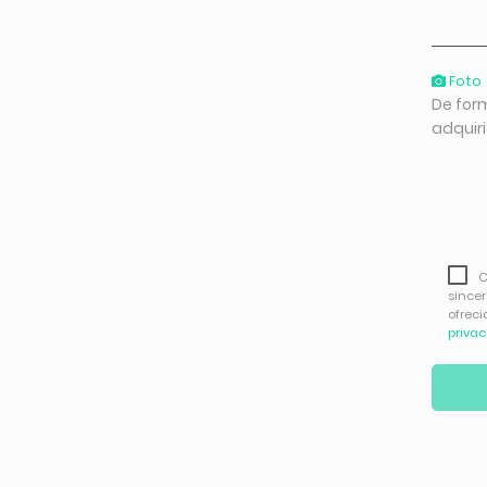
Foto
De for
adquir
C
since
ofreci
priva