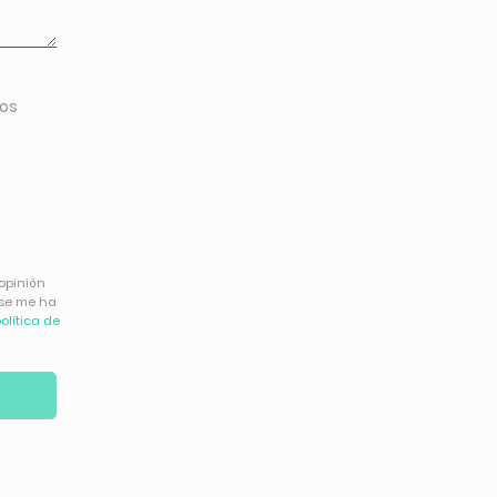
tos
 opinión
 se me ha
olítica de