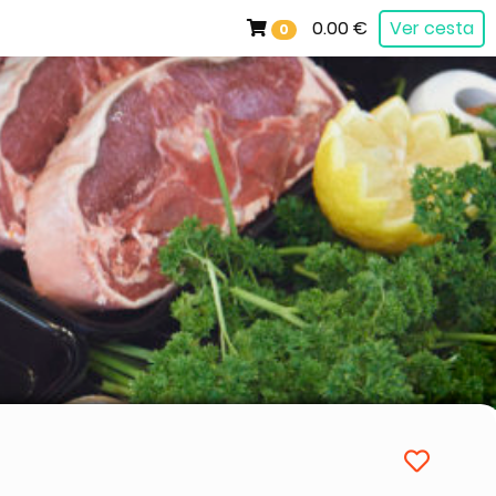
0.00 €
Ver cesta
0