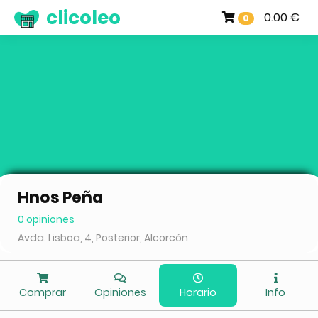
clicoleo
0.00 €
0
Hnos Peña
0 opiniones
Avda. Lisboa, 4, Posterior, Alcorcón
Comprar
Opiniones
Horario
Info