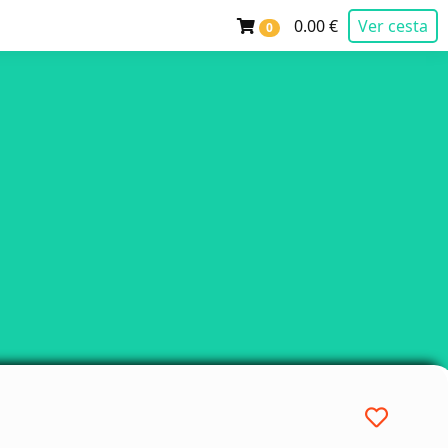
0.00 €
Ver cesta
0