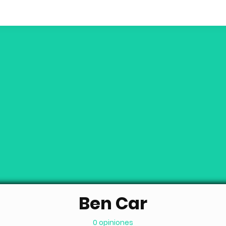
Ben Car
0 opiniones