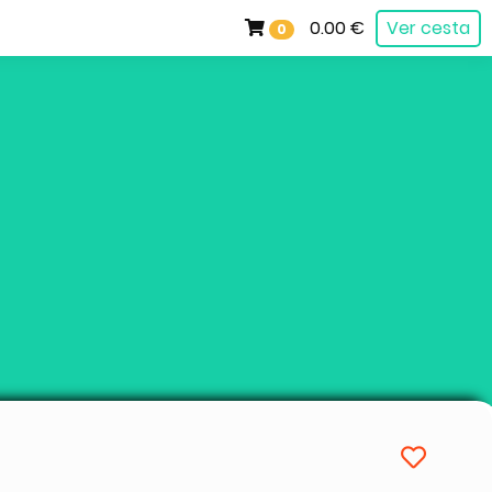
0.00 €
Ver cesta
0