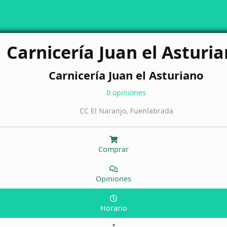
Carnicería Juan el Asturi
Carnicería Juan el Asturiano
0 opiniones
CC El Naranjo, Fuenlabrada
Comprar
Opiniones
Horario