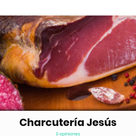
Charcutería Jesús
0 opiniones