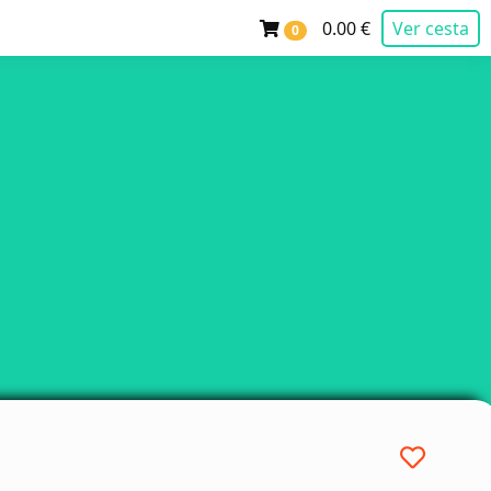
0.00 €
Ver cesta
0