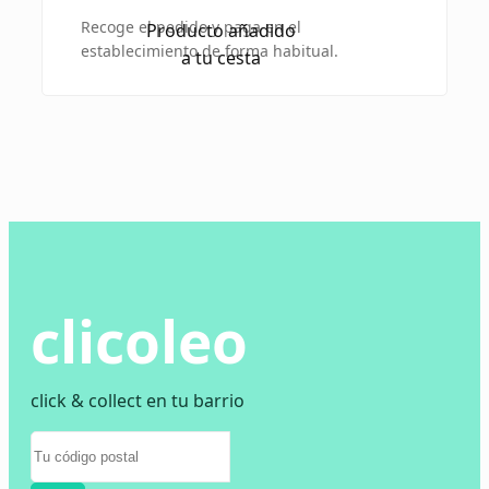
Recoge el pedido y paga en el
Producto añadido
establecimiento de forma habitual.
a tu cesta
clicoleo
click & collect en tu barrio