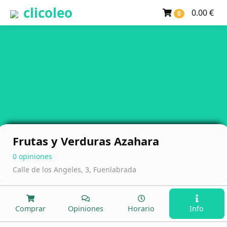
clicoleo
0.00 €
0
Frutas y Verduras Azahara
0 opiniones
Calle de los Angeles, 3, Fuenlabrada
Comprar
Opiniones
Horario
Info