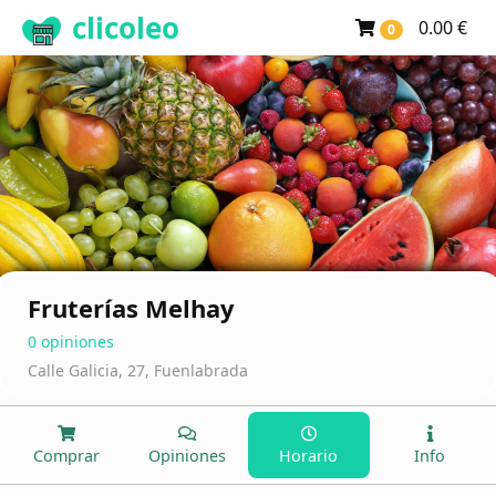
clicoleo
0.00 €
0
Fruterías Melhay
0 opiniones
Calle Galicia, 27, Fuenlabrada
Comprar
Opiniones
Horario
Info