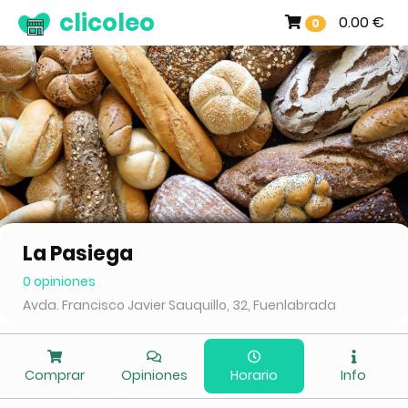
clicoleo
0.00 €
0
La Pasiega
0 opiniones
Avda. Francisco Javier Sauquillo, 32, Fuenlabrada
Comprar
Opiniones
Horario
Info