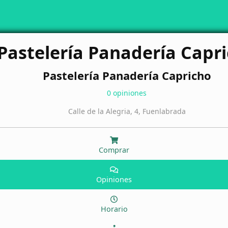
Pastelería Panadería Capr
Pastelería Panadería Capricho
0 opiniones
Calle de la Alegria, 4, Fuenlabrada
Comprar
Opiniones
Horario