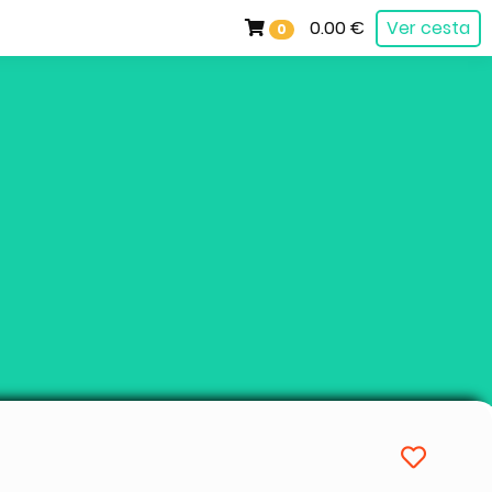
0.00 €
Ver cesta
0