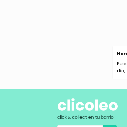
Hor
Pue
día,
clicoleo
click & collect en tu barrio