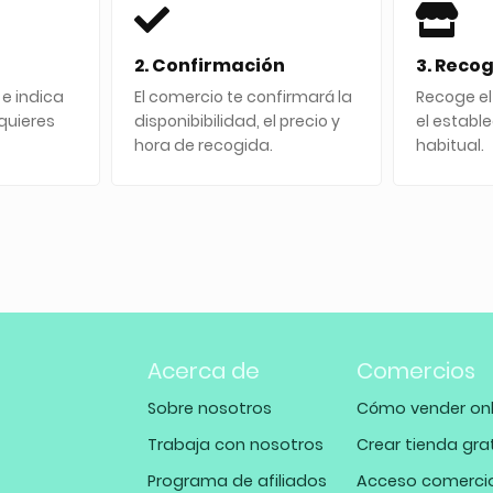
2. Confirmación
3. Reco
 e indica
El comercio te confirmará la
Recoge el
quieres
disponibibilidad, el precio y
el establ
hora de recogida.
habitual.
Acerca de
Comercios
Sobre nosotros
Cómo vender onl
Trabaja con nosotros
Crear tienda gra
Programa de afiliados
Acceso comerci