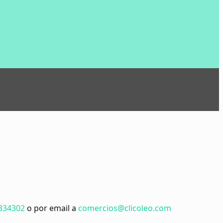
334302
o por email a
comercios@clicoleo.com