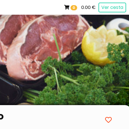
0.00 €
Ver cesta
0
o