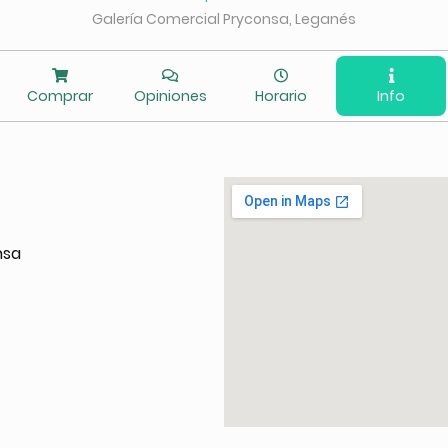
Galería Comercial Pryconsa, Leganés
Comprar
Opiniones
Horario
Info
nsa