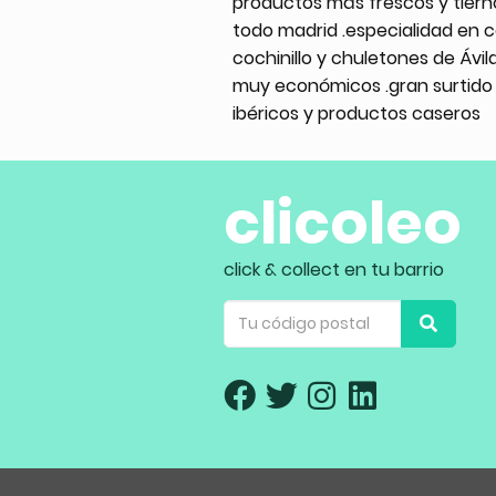
productos más frescos y tiern
todo madrid .especialidad en c
cochinillo y chuletones de Ávil
muy económicos .gran surtido
ibéricos y productos caseros
clicoleo
click & collect en tu barrio