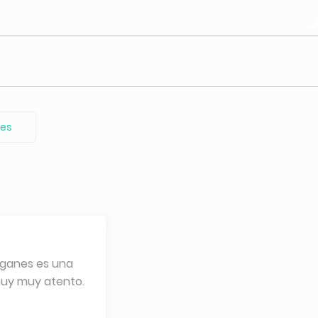
nes
eganes es una
muy muy atento.