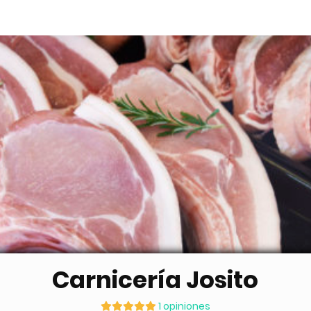
Carnicería Josito
1 opiniones