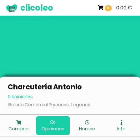
clicoleo
0.00 €
0
Charcutería Antonio
0 opiniones
Galería Comercial Pryconsa, Leganés
Comprar
Opiniones
Horario
Info