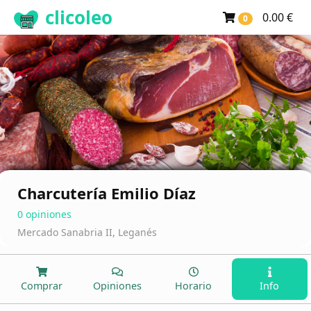
clicoleo
0.00 €
0
Charcutería Emilio Díaz
0 opiniones
Mercado Sanabria II, Leganés
Comprar
Opiniones
Horario
Info