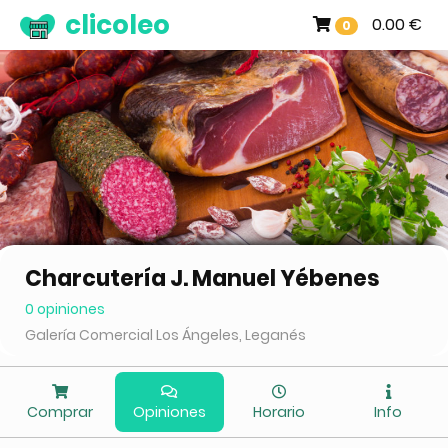
clicoleo
0.00 €
0
Charcutería J. Manuel Yébenes
0 opiniones
Galería Comercial Los Ángeles, Leganés
Comprar
Opiniones
Horario
Info