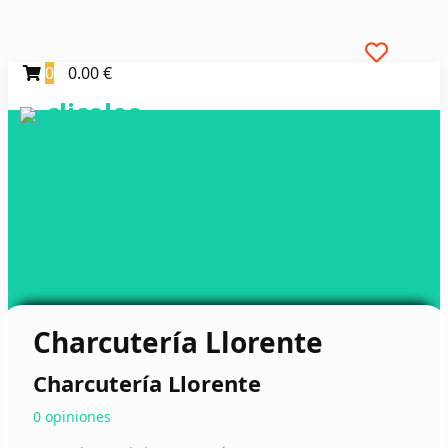
0
0.00 €
clicoleo
Charcutería Llorente
Charcutería Llorente
0 opiniones