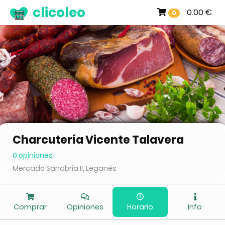
clicoleo
0.00 €
0
Charcutería Vicente Talavera
0 opiniones
Mercado Sanabria II, Leganés
Comprar
Opiniones
Horario
Info