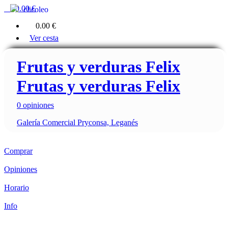
0
0.00 €
clicoleo
0
0.00 €
Ver cesta
Frutas y verduras Felix
Frutas y verduras Felix
0 opiniones
Galería Comercial Pryconsa, Leganés
Comprar
Opiniones
Horario
Info