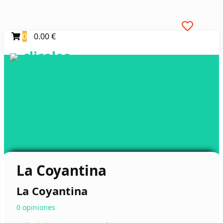
0
0.00 €
clicoleo
La Coyantina
La Coyantina
0 opiniones