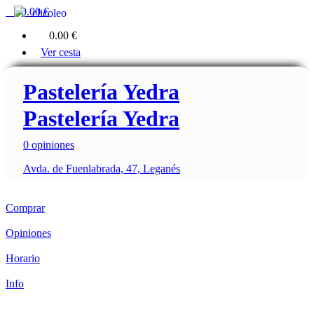
0
0.00 €
clicoleo
0
0.00 €
Ver cesta
Pastelería Yedra
Pastelería Yedra
0 opiniones
Avda. de Fuenlabrada, 47, Leganés
Comprar
Opiniones
Horario
Info