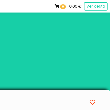
0.00 €
Ver cesta
0