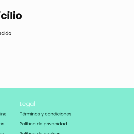
cilio
edido
Legal
ine
Términos y condiciones
tis
Política de privacidad
os
Política de cookies