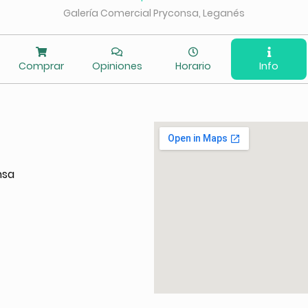
Galería Comercial Pryconsa, Leganés
Comprar
Opiniones
Horario
Info
nsa