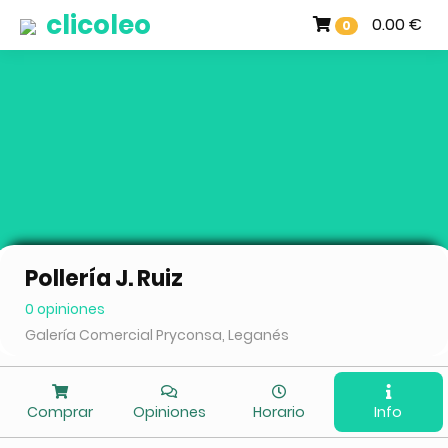
clicoleo
0.00 €
0
Pollería J. Ruiz
0 opiniones
Galería Comercial Pryconsa, Leganés
Comprar
Opiniones
Horario
Info