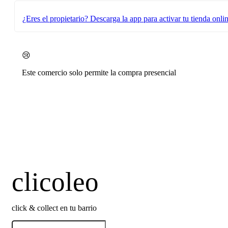
¿Eres el propietario?
Descarga la app para activar tu tienda onli
😢
Este comercio solo permite la compra presencial
clicoleo
click & collect en tu barrio