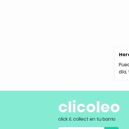
Hor
Pue
día,
clicoleo
click & collect en tu barrio