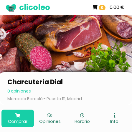
clicoleo
0.00 €
0
Charcutería Dial
0 opiniones
Mercado Barceló - Puesto 111, Madrid
Comprar
Opiniones
Horario
Info