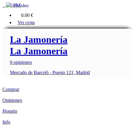
0
0.00 €
clicoleo
0
0.00 €
Ver cesta
La Jamonería
La Jamonería
0 opiniones
Mercado de Barceló - Puesto 121, Madrid
Comprar
Opiniones
Horario
Info