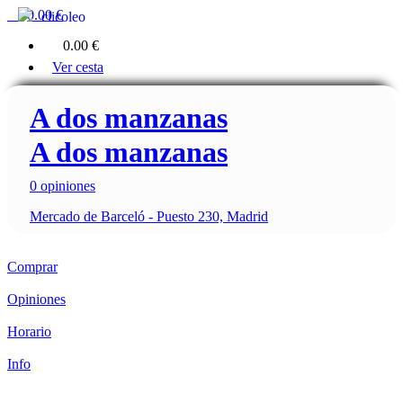
0
0.00 €
clicoleo
0
0.00 €
Ver cesta
A dos manzanas
A dos manzanas
0 opiniones
Mercado de Barceló - Puesto 230, Madrid
Comprar
Opiniones
Horario
Info