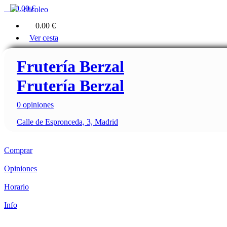
0
0.00 €
clicoleo
0
0.00 €
Ver cesta
Frutería Berzal
Frutería Berzal
0 opiniones
Calle de Espronceda, 3, Madrid
Comprar
Opiniones
Horario
Info