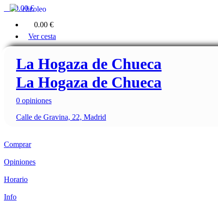
0
0.00 €
clicoleo
0
0.00 €
Ver cesta
La Hogaza de Chueca
La Hogaza de Chueca
0 opiniones
Calle de Gravina, 22, Madrid
Comprar
Opiniones
Horario
Info