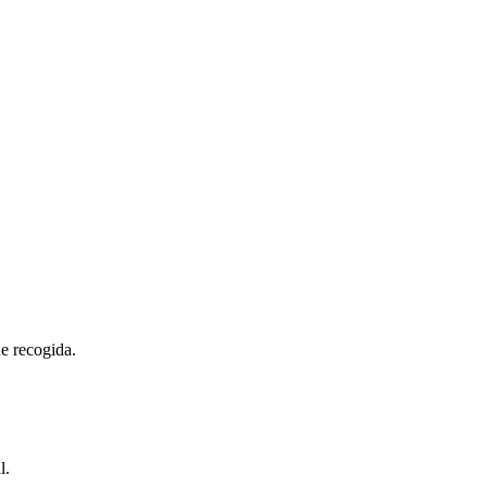
de recogida.
l.