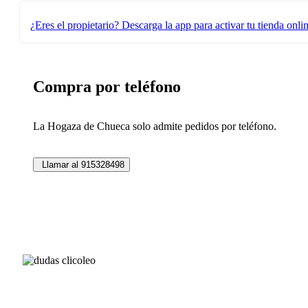
¿Eres el propietario?
Descarga la app para activar tu tienda onli
Compra por teléfono
La Hogaza de Chueca solo admite pedidos por teléfono.
Llamar al 915328498