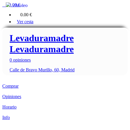
0
0.00 €
clicoleo
0
0.00 €
Ver cesta
Levaduramadre
Levaduramadre
0 opiniones
Calle de Bravo Murillo, 60, Madrid
Comprar
Opiniones
Horario
Info