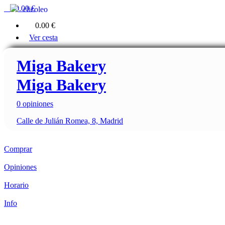
0
0.00 €
clicoleo
0
0.00 €
Ver cesta
Miga Bakery
Miga Bakery
0 opiniones
Calle de Julián Romea, 8, Madrid
Comprar
Opiniones
Horario
Info