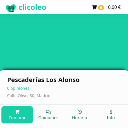
clicoleo
0.00 €
0
Pescaderías Los Alonso
0 opiniones
Calle Olivo, 30, Madrid
Comprar
Opiniones
Horario
Info