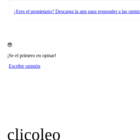
¿Eres el propietario?
Descarga la app para responder a las opini
😎
¡Se el primero en opinar!
Escribir opinión
clicoleo