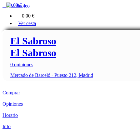
0
0.00 €
clicoleo
0
0.00 €
Ver cesta
El Sabroso
El Sabroso
0 opiniones
Mercado de Barceló - Puesto 212, Madrid
Comprar
Opiniones
Horario
Info