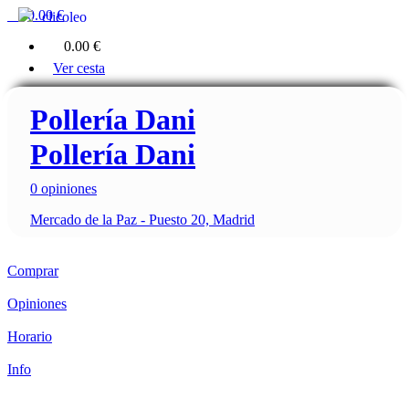
0
0.00 €
clicoleo
0
0.00 €
Ver cesta
Pollería Dani
Pollería Dani
0 opiniones
Mercado de la Paz - Puesto 20, Madrid
Comprar
Opiniones
Horario
Info