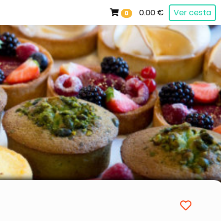
0.00 €
Ver cesta
0