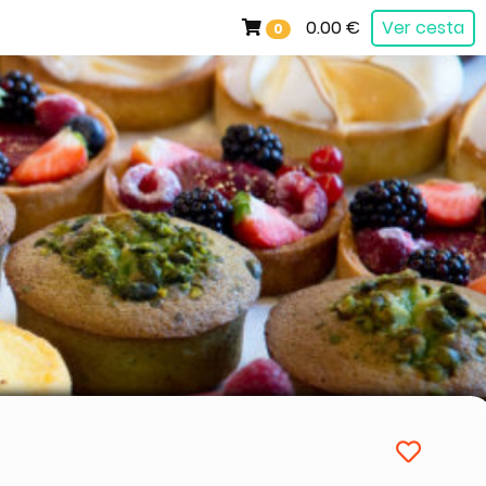
0.00 €
Ver cesta
0