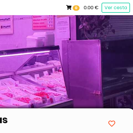
0.00 €
Ver cesta
0
as