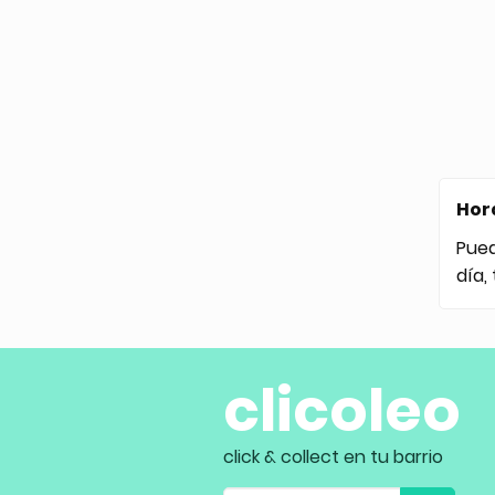
Hor
Pue
día,
clicoleo
click & collect en tu barrio