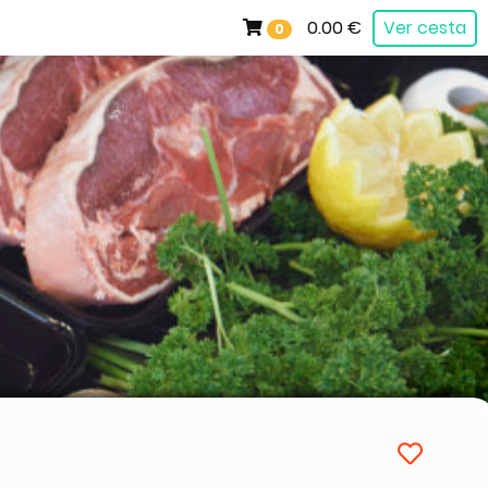
0.00 €
Ver cesta
0