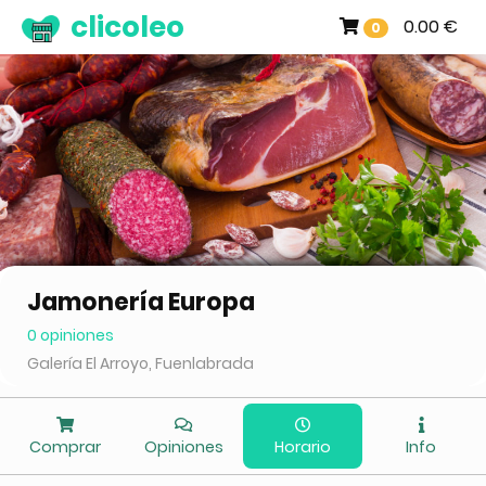
clicoleo
0.00 €
0
Jamonería Europa
0 opiniones
Galería El Arroyo, Fuenlabrada
Comprar
Opiniones
Horario
Info